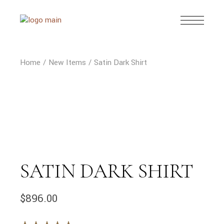
Skip
to
the
content
Home
New Items
Satin Dark Shirt
SATIN DARK SHIRT
$
896.00