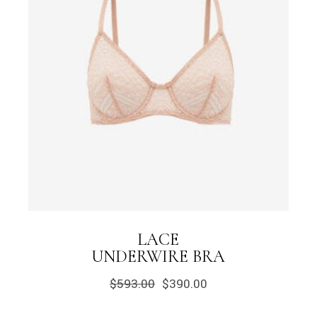
LACE
UNDERWIRE BRA
$
593.00
$
390.00
O
O
preço
preço
original
atual