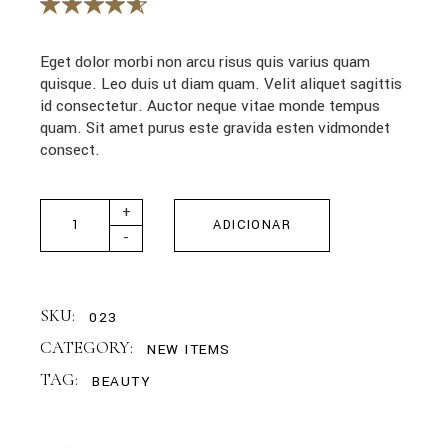
Eget dolor morbi non arcu risus quis varius quam
quisque. Leo duis ut diam quam. Velit aliquet sagittis
id consectetur. Auctor neque vitae monde tempus
quam. Sit amet purus este gravida esten vidmondet
consect.
Satin Dark Shirt quantity
+
ADICIONAR
-
SKU:
023
CATEGORY:
NEW ITEMS
TAG:
BEAUTY