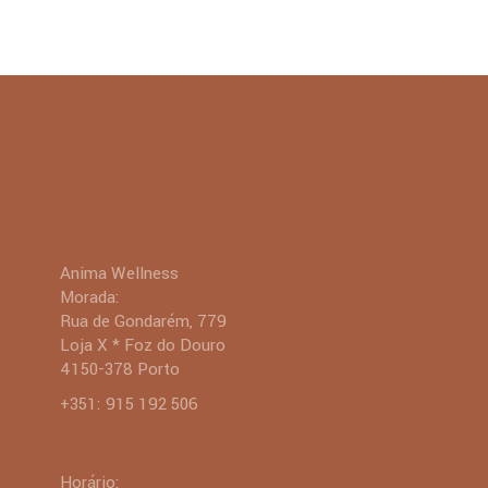
era:
é:
$593.00.
$390.00.
Anima Wellness
Morada:
Rua de Gondarém, 779
Loja X * Foz do Douro
4150-378 Porto
+351: 915 192 506
Horário: