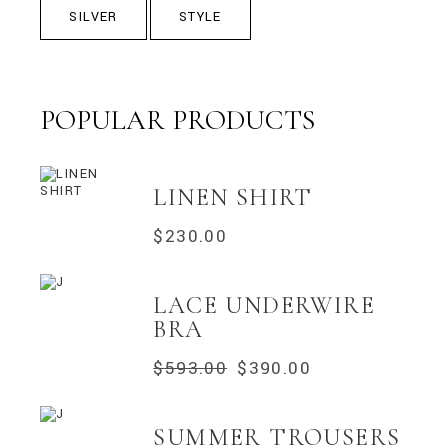
SILVER
STYLE
POPULAR PRODUCTS
LINEN SHIRT
$
230.00
LACE UNDERWIRE
BRA
$
593.00
$
390.00
O
O
PREÇO
PREÇO
ORIGINAL
ATUAL
ERA:
É:
SUMMER TROUSERS