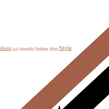
Style
shion
Jewerelly
Perfume
Silver
Gold