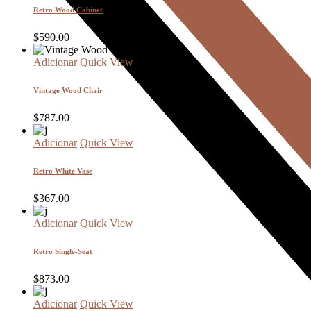
Retro Wood Cabinet
$
590.00
Adicionar
Quick View
Vintage Wood Chair
$
787.00
Adicionar
Quick View
Retro White Vase
$
367.00
Adicionar
Quick View
Retro Single-Seat
$
873.00
Adicionar
Quick View