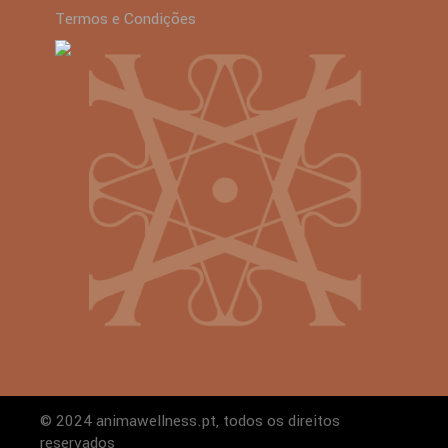
Termos e Condições
© 2024 animawellness.pt, todos os direitos
reservados