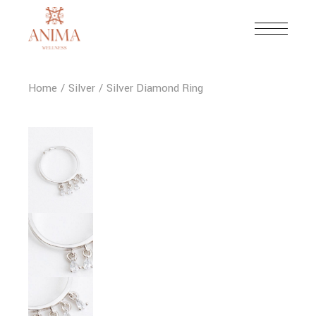
Skip
to
the
content
Home
Silver
Silver Diamond Ring