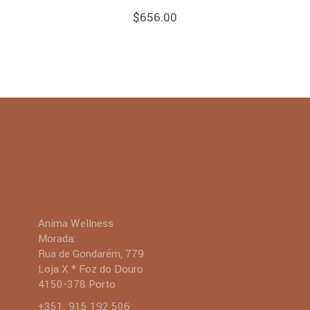
$
656.00
Anima Wellness
Morada:
Rua de Gondarém, 779
Loja X * Foz do Douro
4150-378 Porto
+351: 915 192 506