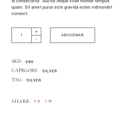
id consectetur. Auctor neque vitae monde tempus
quam. Sit amet purus este gravida esten vidmondet
consect.
Silver Diamond Ring quantity
+
ADICIONAR
-
SKU:
085
CATEGORY:
SILVER
TAG:
SILVER
SHARE:
FB
TW